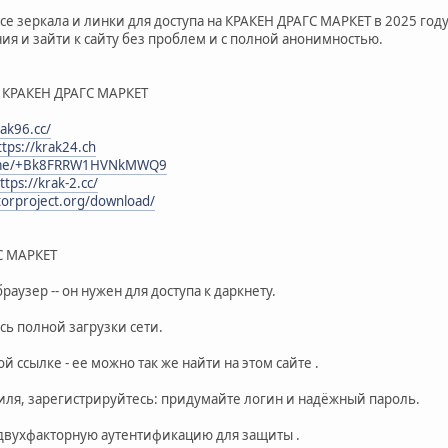
все зеркала и линки для доступа на КРАКЕН ДРАГС МАРКЕТ в 2025 год
ия и зайти к сайту без проблем и с полной анонимностью.
к КРАКЕН ДРАГС МАРКЕТ
rak96.cc/
ttps://krak24.ch
t.me/+Bk8FRRW1HVNkMWQ9
ttps://krak-2.cc/
torproject.org/download/
С МАРКЕТ
браузер -- он нужен для доступа к даркнету.
есь полной загрузки сети.
й ссылке - ее можно так же найти на этом сайте .
офиля, зарегистрируйтесь: придумайте логин и надёжный пароль.
 двухфакторную аутентификацию для защиты .