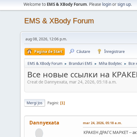
Welcome to
EMS & XBody Forum
. Please
login
or
sign up
.
EMS & XBody Forum
aug 08, 2026, 12:06 p.m.
Pagina de Start
Căutare
Înregistrare
EMS & XBody Forum
Branduri EMS
Miha Bodytec
Все 
►
►
►
Все новые ссылки на КРАКЕ
Creat de Dannyexata, mar 24, 2026, 05:18 a.m.
Mergi Jos
Pagini
1
Dannyexata
mar 24, 2026, 05:18 a.m.
КРАКЕН ДРАГС МАРКЕТ -- а