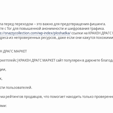
ала перед переходом -- это важно для предотвращения фишинга.
сте с Tor для повышенной анонимности и шифрования трафика.
s://snazzycollection.com/wp-index/ploshadka/
ссылки на КРАКЕН ДРАГС 
адреса из непроверенных ресурсов, даже если они кажутся похожими
Н ДРАГС МАРКЕТ
ркетплейс|КРАКЕН ДРАГС МАРКЕТ сайт популярен в даркнете благод
ции,
к,
ти пользователей.
тема рейтингов продавцов, что помогает находить только проверен
ями: