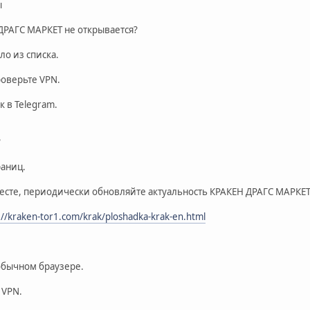
ы
 ДРАГС МАРКЕТ не открывается?
ло из списка.
роверьте VPN.
к в Telegram.
?
раниц.
месте, периодически обновляйте актуальность КРАКЕН ДРАГС МАРКЕТ
://kraken-tor1.com/krak/ploshadka-krak-en.html
 обычном браузере.
 VPN.