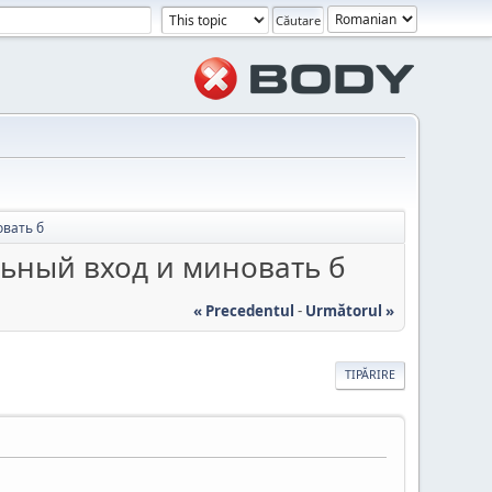
овать б
льный вход и миновать б
« Precedentul
-
Următorul »
TIPĂRIRE